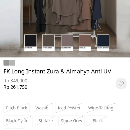
FK Long Instant Zura & Almahya Anti UV
Rp 349,000
Rp 261,750
Pitch Black
Wasabi
Iced Pewter
Wine Tasting
Black Oyster
Shitake
Stone Grey
Black